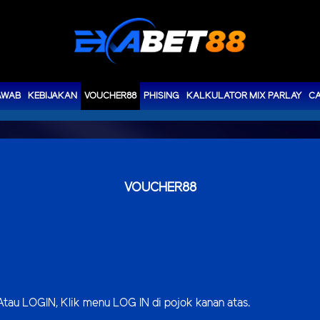
AWAB
KEBIJAKAN
VOUCHER88
PHISING
KALKULATOR MIX PARLAY
CA
VOUCHER88
u LOGIN, Klik menu LOG IN di pojok kanan atas.