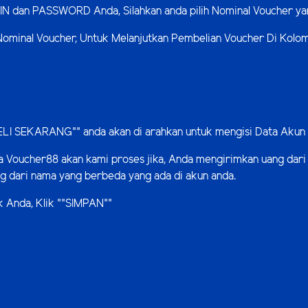
IN dan PASSWORD Anda, Silahkan anda pilih Nominal Voucher yan
Nominal Voucher, Untuk Melanjutkan Pembelian Voucher Di Kolom 
BELI SEKARANG"" anda akan di arahkan untuk mengisi Data Akun
 Voucher88 akan kami proses jika, Anda mengirimkan uang dari
 dari nama yang berbeda yang ada di akun anda.
 Anda, Klik ""SIMPAN""