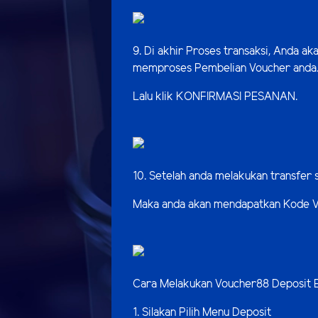
9. Di akhir Proses transaksi, Anda a
memproses Pembelian Voucher anda
Lalu klik KONFIRMASI PESANAN.
10. Setelah anda melakukan transfer 
Maka anda akan mendapatkan Kode Vou
Cara Melakukan Voucher88 Deposit 
1. Silakan Pilih Menu Deposit