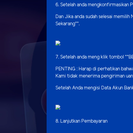
6. Setelah anda mengkonfirmasikan P
Dan Jika anda sudah selesai memilih 
Sekarang"".
7. Setelah anda meng klik tombol ""
PENTING : Harap di perhatikan bahwa
Kami tidak menerima pengiriman uang
Setelah Anda mengisi Data Akun Bank
8. Lanjutkan Pembayaran