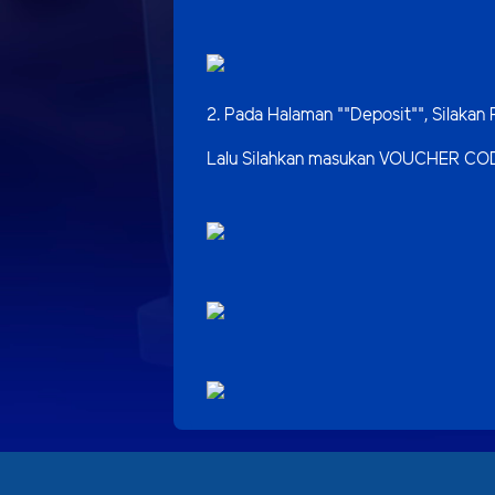
2. Pada Halaman ""Deposit"", Silaka
Lalu Silahkan masukan VOUCHER CODE 