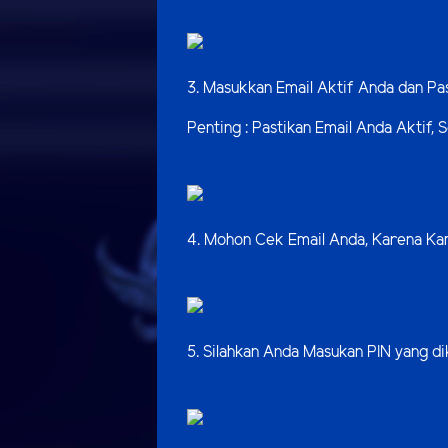
3. Masukkan Email Aktif Anda dan Pa
Penting : Pastikan Email Anda Aktif,
4. Mohon Cek Email Anda, Karena Kam
5. Silahkan Anda Masukan PIN yang d