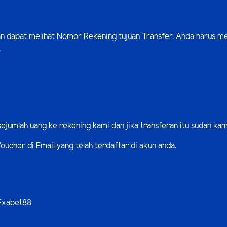
kan dapat melihat Nomor Rekening tujuan Transfer. Anda harus m
.
sejumlah uang ke rekening kami dan jika transferan itu sudah kam
cher di Email yang telah terdaftar di akun anda.
Exabet88