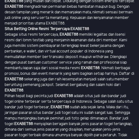
EXABET88
yang mudah dan cepat. Didukung dengan sistem enkripsi tercepat
EXABET88
menghadirkan permainan bebas hambatan maupun bug. Dengan
desain tampilan yang menarik dan memanjakan mata, nikmati sensasi bermain
judi online yang seru serta menantang. Kepuasan dan kenyamanan member
menjadi prioritas utama EXABET88.
Situs Betting Online Resmi Terpercaya EXABET88
Sebagai situs resmi terpercaya,
EXABET88
memiliki legalitas dan lisensi
resmi dari bmm testlab yang menjamin keamanan data diri member. Kami
juga memiliki sistem pembayaran terlengkap lewat bekerjasama dengan
perbankan, e wallet, dan virtual account populer di Indonesia yang
memudahkan member bertransaksi deposit maupun withdraw. Dilengkapi
dengan pusat bantuan customer service yang ramah dan profesional siap
membantu kapan saja dari sosial media resmi
EXABET88
. Nikmati berbagai
promosi, bonus dan event menarik yang kami bagikan setiap harinya. Daftar di
EXABET88
sekarang juga dan raih kesempatan menjadi salah satu member
beruntung pemenang jackpot. Selamat bergabung dan salam hoki dari
EXABET88
.
Pilihan tepat bagi pecinta judi
EXABET88
adalah situs judi dan bandar judi
togel online terbesar serta terpercaya di Indonesia. Sebagai salah satu situs
bandar judi togel terbesar,
EXABET88
sudah ada sejak lama. Maka dari itu,
jaringan pasaran situs bandar judi togel satu ini sudah sangat luas. Sehingga
mampu menjangkau banyak peminat judi toto gelap dimanapun. Bandar judi
togel
EXABET88
menyajikan beragam banyak jenis pasaran togel terlangkap,
dimana dari semua jenis pasaran yang disajikan, merupakan jenis-jenis
pasaran togel terbaik dimana umumnya banyak dipilih para petaruh. Tidak