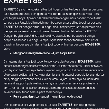
EXABET88
EXABET88 yang merupakan situs judi togel online terbesar dan terpercaya,
pastinya mempunyai beragam banyak perbedaan dengan kebanyakan situs
judi togel lainnya. Apalagi bila dibandingkan dengan situs bandar togel tidak
terpercaya. Untuk lebih mudah membedakan antara situs togel terpercaya
EXABET88
ini dengan situs judi togel tidak terpercaya, setiap pemain bisa
mengenalinya lewat ciri-ciri khusus dimana dimiliki oleh situs EXABET88..
Dengan begitu, dapat dikethaui nantinya apa saja perbedaannya dengan
penyedia taruhan judi togel lainnya. Agar lebih mengetahuinya, berikut di
bawah ini beberapa ciri dari situs judi togel online terpercaya
EXABET88
,
yaitu:
Menghadirkan layanan online 24 jam tanpa batas
Ciri utama dari situs judi togel terpercaya dan terbesar
EXABET88
, yakni
senantiasa menghadirkan layanan selama 24 jam tanpa batas. Tidak hanya 24
jam layanan bermain saja, tetapi layanan lain juga turut dihadirkan secara non
stop dalam setiap harinya. Mulai dari layanan transaksi deposit, layanan daftar
akun, hingga pelayanan terbaik lain selama 24 jam. Tentu saja, hal demikian
karena disupport pula oleh adanya layanan customer service profesional
serta ramah, dimana akan selalu sedia memberikan apapun kemudahan
sekaligus kebutuhan semua para membernya.
Punya tampilan situs sangat menarik dan lebih unggul
Dari beberapa ciri yang dimiliki situs judi
EXABET88
, ciri paling mudah