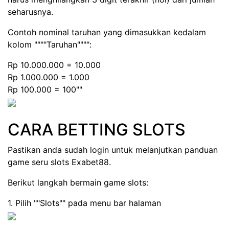
seharusnya.
Contoh nominal taruhan yang dimasukkan kedalam
kolom """"Taruhan"""":
Rp 10.000.000 = 10.000
Rp 1.000.000 = 1.000
Rp 100.000 = 100""
CARA BETTING SLOTS
Pastikan anda sudah login untuk melanjutkan panduan
game seru slots Exabet88.
Berikut langkah bermain game slots:
1. Pilih ""Slots"" pada menu bar halaman