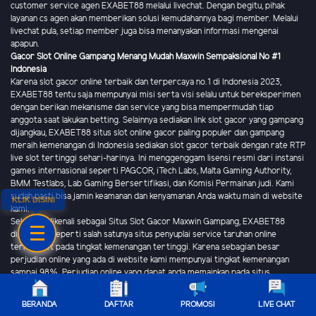
customer service agen EXABET88 melalui livechat. Dengan begitu, pihak
layanan cs agen akan memberikan solusi kemudahannya bagi member. Melalui
livechat pula, setiap member juga bisa menanyakan informasi mengenai
apapun.
Gacor Slot Online Gampang Menang Mudah Maxwin Sempaksional No #1
Indonesia
Karena slot gacor online terbaik dan terpercaya no.1 di Indonesia 2023,
EXABET88 tentu saja mempunyai misi serta visi selalu untuk bereksperimen
dengan berikan mekanisme dan service yang bisa mempermudah tiap
anggota saat lakukan betting. Selainnya sediakan link slot gacor yang gampang
dijangkau, EXABET88 situs slot online gacor paling populer dan gampang
meraih kemenangan di Indonesia sediakan slot gacor terbaik dengan rate RTP
live slot tertinggi sehari-harinya. Ini menggenggam lisensi resmi dari instansi
games internasional seperti PAGCOR, iTech Labs, Malta Gaming Authority,
BMM Testlabs, Lab Gaming Bersertifikasi, dan Komisi Permainan judi. Kami
sudah pasti bisa jamin keamanan dan kenyamanan Anda waktu main di website
KLIK DISINI
kami.
Selainnya dikenali sebagai Situs Slot Gacor Maxwin Gampang, EXABET88
dipandang seperti salah satunya situs penyuplai service taruhan online
terkomplet pada tingkat kemenangan tertinggi. Karena sebagian besar
perjudian online yang ada di website kami mempunyai tingkat kemenangan
sampai 98%. Perjudian online yang dapat anda memainkan pada situs
EXABET88 diantaranya ialah Permainan Bola Online, Taruhan Olahraga, Live
Kasino Online, Poker Online, DominoQQ dan Arcade. Di website kami, Anda pun
BERANDA
DAFTAR
PROMOSI
LIVE CHAT
bisa secara mudah terhubung permainan kesempatan online ini memakai satu