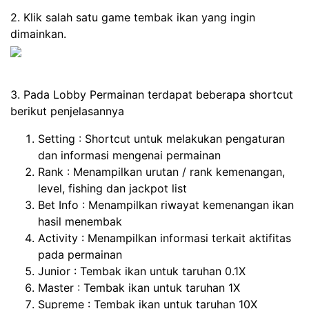
2. Klik salah satu game tembak ikan yang ingin
dimainkan.
3. Pada Lobby Permainan terdapat beberapa shortcut
berikut penjelasannya
Setting : Shortcut untuk melakukan pengaturan
dan informasi mengenai permainan
Rank : Menampilkan urutan / rank kemenangan,
level, fishing dan jackpot list
Bet Info : Menampilkan riwayat kemenangan ikan
hasil menembak
Activity : Menampilkan informasi terkait aktifitas
pada permainan
Junior : Tembak ikan untuk taruhan 0.1X
Master : Tembak ikan untuk taruhan 1X
Supreme : Tembak ikan untuk taruhan 10X