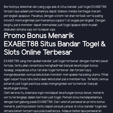
Berikutnya, kelebihan lain yang juga ada di situs bandar judi togel EXABET88
terpercaya adalah permainannya dapat diakses melalui berbagai macam
perangkat apappun. Pasalnya, dengan sistem taruhan terbaik serta paling
inovatif, memungkinkan permainannya support di segala perangkat. Dengan
begitu, para member dapat memainkan judi togel apapun lebih mudah
dilakukan dimana saja serta kapan saja.
Promo Bonus Menarik
EXABET88 Situs Bandar Togel &
Slots Online Terbesar
EXABET88 yang merupakan bandar judi togel terbesar dengan market pasar
terluas, tentu akan senantiasa menghadirkan banyak keuntungan bonus.
Apalagi, selayaknya situs taruhan togel terbesar dan terpercaya,
mengedepankan semua kebutuhan member merupakan hal paling utama. Pihak
agen sepertinya tahu betul akan kebutuhan para membernya. Terlebih, semua
petaruh judi togel pastinya selalu menginginkan serta mencari banyak
keuntungan bonus.
Oleh karena itu, bilamana ingin mendapat keuntungan bonus besar, menarik
serta terlengkap dalam bermain judi togel. Pemain bisa mendapatkannya
dengan bergabung pada EXABET88. Dari seluruh penawaran promo bonus
menarik, pastinya belum tentu dapat penjudi jumpai di situs bandar togel lain
dimana belum terpercaya pula kualitasnya. Adapun beberapa penawaran