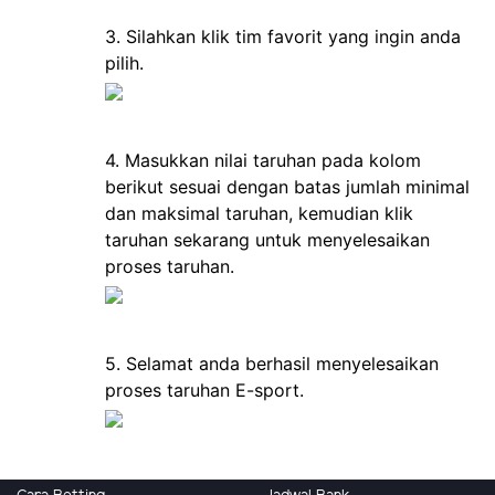
3. Silahkan klik tim favorit yang ingin anda
pilih.
4. Masukkan nilai taruhan pada kolom
berikut sesuai dengan batas jumlah minimal
dan maksimal taruhan, kemudian klik
taruhan sekarang untuk menyelesaikan
proses taruhan.
5. Selamat anda berhasil menyelesaikan
proses taruhan E-sport.