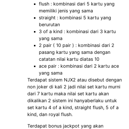
flush : kombinasi dari 5 kartu yang
memiliki jenis yang sama
straight : kombinasi 5 kartu yang
berurutan
3 of a kind : kombinasi dari 3 kartu
yang sama
2 pair ( 10 pair ) : kombinasi dari 2
pasang kartu yang sama dengan
catatan nilai kartu diatas 10
ace pair : kombinasi dari 2 kartu ace
yang sama
Terdapat sistem NJX2 atau disebut dengan
non joker di kali 2 jadi nilai set kartu murni
dari 7 kartu maka nilai set kartu akan
dikalikan 2 sistem ini hanyaberlaku untuk
set kartu 4 of a kind, straight flush, 5 of a
kind, dan royal flush.
Terdapat bonus jackpot yang akan