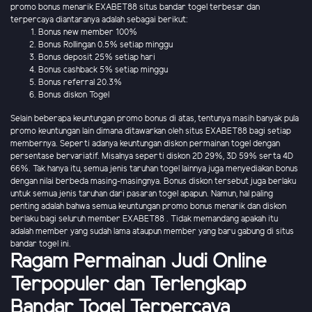
promo bonus menarik EXABET88 situs bandar togel terbesar dan
terpercaya diantaranya adalah sebagai berikut:
Bonus new member 100%
Bonus Rollingan 0.5% setiap minggu
Bonus deposit 25% setiap hari
Bonus cashback 5% setiap minggu
Bonus referral 20.3%
Bonus diskon Togel
Selain beberapa keuntungan promo bonus di atas, tentunya masih banyak pula
promo keuntungan lain dimana ditawarkan oleh situs EXABET88 bagi setiap
membernya. Seperti adanya keuntungan diskon permainan togel dengan
persentase bervariatif. Misalnya seperti diskon 2D 29%, 3D 59% serta 4D
66%. Tak hanya itu, semua jenis taruhan togel lainnya juga menyediakan bonus
dengan nilai berbeda masing-masingnya. Bonus diskon tersebut juga berlaku
untuk semua jenis taruhan dari pasaran togel apapun. Namun, hal paling
penting adalah bahwa semua keuntungan promo bonus menarik dan diskon
berlaku bagi seluruh member EXABET88 . Tidak memandang apakah itu
adalah member yang sudah lama ataupun member yang baru gabung di situs
bandar togel ini.
Ragam Permainan Judi Online
Terpopuler dan Terlengkap
Bandar Togel Terpercaya