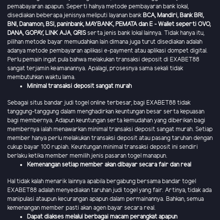
pemabayaran apapun. Seperti halnya metode pembayaran bank lokal,
disediakan beberapa jenisnya meliputi layanan bank
BCA, Mandiri, Bank BRI,
BNI, Danamon, BSI, paninbank, MAYBANK, PEMATA dan E - Wallet seperti OVO,
DANA, GOPAY, LINK AJA
,
QRIS
serta jenis bank lokal lainnya. Tidak hanya itu,
pilihan metode bayar memudahkan lain dimana juga turut disediakan adalah
adanya metode pembayaran aplikasi e-payment atau aplikasi dompet digital.
Perlu pemain ingat pula bahwa melakukan transaksi deposit di EXABET88
sangat terjamin keamanannya. Apalagi, prosesnya sama sekali tidak
membutuhkan waktu lama.
Minimal transaksi deposit sangat murah
Sebagai situs bandar judi togel online terbesar, bagi EXABET88 tidak
tanggung-tanggung dalam menghadirkan keuntungan besar serta kepuasan
bagi membernya. Adapun keuntungan serta kemudahan yang diberikan bagi
membernya ialah menawarkan minimal transaksi deposit sangat murah. Setiap
member hanya perlu melakukan transaksi deposit atau pasang taruhan dengan
cukup bayar 100 rupiah. Keuntungan minimal transaksi deposit ini sendiri
berlaku ketika member memilih jenis pasaran togel manapun.
Kemenangan setiap member akan dibayar secara fair dan real
Hal tidak kalah menarik lainnya apabila bergabung bersama bandar togel
EXABET88 adalah menyediakan taruhan judi togel yang fair. Artinya, tidak ada
manipulasi ataupun kecurangan apapun dalam permainannya. Bahkan, semua
kemenangan member pasti akan agen bayar secara real.
Dapat diakses melalui berbagai macam perangkat apapun