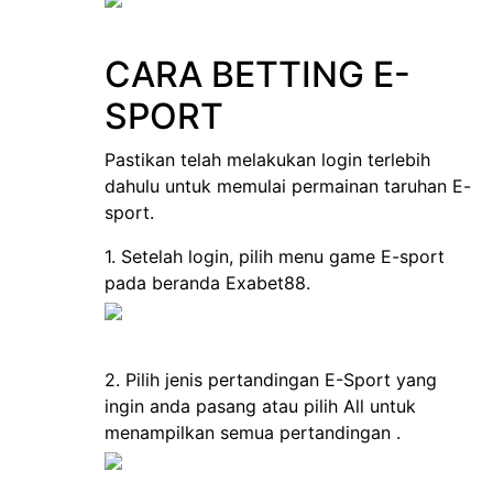
CARA BETTING E-
SPORT
Pastikan telah melakukan login terlebih
dahulu untuk memulai permainan taruhan E-
sport.
1. Setelah login, pilih menu game E-sport
pada beranda Exabet88.
2. Pilih jenis pertandingan E-Sport yang
ingin anda pasang atau pilih All untuk
menampilkan semua pertandingan .