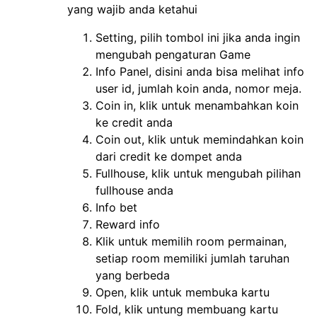
yang wajib anda ketahui
Setting, pilih tombol ini jika anda ingin
mengubah pengaturan Game
Info Panel, disini anda bisa melihat info
user id, jumlah koin anda, nomor meja.
Coin in, klik untuk menambahkan koin
ke credit anda
Coin out, klik untuk memindahkan koin
dari credit ke dompet anda
Fullhouse, klik untuk mengubah pilihan
fullhouse anda
Info bet
Reward info
Klik untuk memilih room permainan,
setiap room memiliki jumlah taruhan
yang berbeda
Open, klik untuk membuka kartu
Fold, klik untung membuang kartu