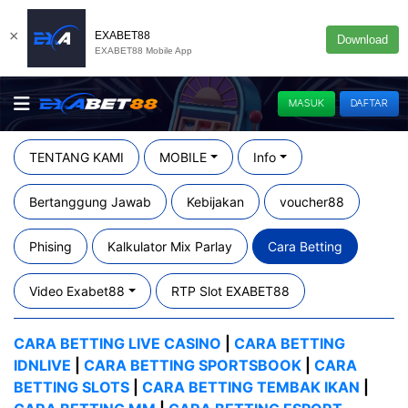
×
EXABET88
Download
EXABET88 Mobile App
MASUK
DAFTAR
TENTANG KAMI
MOBILE
Info
Bertanggung Jawab
Kebijakan
voucher88
Phising
Kalkulator Mix Parlay
Cara Betting
Video Exabet88
RTP Slot EXABET88
CARA BETTING LIVE CASINO
|
CARA BETTING
IDNLIVE
|
CARA BETTING SPORTSBOOK
|
CARA
BETTING SLOTS
|
CARA BETTING TEMBAK IKAN
|