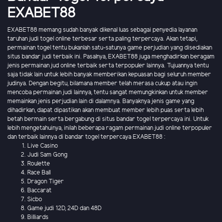
EXABET88
EXABET88 memang sudah banyak dikenal luas sebagai penyedia layanan
taruhan judi togel online terbesar serta paling terpercaya. Akan tetapi,
permainan togel tentu bukanlah satu-satunya game perjudian yang disediakan
situs bandar judi terbaik ini. Pasalnya, EXABET88 juga menghadirkan beragam
jenis permainan jud online terbaik serta terpopuler lainnya. Tujuannya tentu
saja tidak lain untuk lebih banyak memberikan kepuasan bagi seluruh member
judinya. Dengan begitu, bilamana member telah merasa cukup atau ingin
mencoba permainan judi lainnya, tentu sangat memungkinkan untuk member
memainkan jenis perjudian lain di dalamnya. Banyaknya jenis game yang
dihadirkan, dapat dipastikan akan membuat member lebih puas serta lebih
betah bermain serta bergabung di situs bandar togel terpercaya ini. Untuk
lebih mengetahuinya, inilah beberapa ragam permainan judi online terpopuler
dan terbaik lainnya di bandar togel terpercaya EXABET88 :
Live Casino
Judi Sam Gong
Roulette
Race Ball
Dragon Tiger
Baccarat
Sicbo
Game judi 12D, 24D dan 48D
Billiards