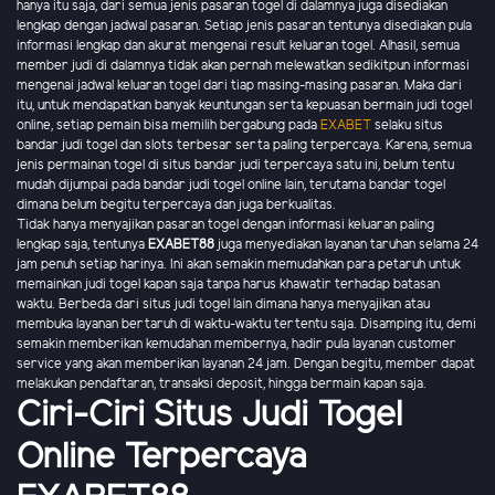
hanya itu saja, dari semua jenis pasaran togel di dalamnya juga disediakan
lengkap dengan jadwal pasaran. Setiap jenis pasaran tentunya disediakan pula
informasi lengkap dan akurat mengenai result keluaran togel. Alhasil, semua
member judi di dalamnya tidak akan pernah melewatkan sedikitpun informasi
mengenai jadwal keluaran togel dari tiap masing-masing pasaran. Maka dari
itu, untuk mendapatkan banyak keuntungan serta kepuasan bermain judi togel
online, setiap pemain bisa memilih bergabung pada
EXABET
selaku situs
bandar judi togel dan slots terbesar serta paling terpercaya. Karena, semua
jenis permainan togel di situs bandar judi terpercaya satu ini, belum tentu
mudah dijumpai pada bandar judi togel online lain, terutama bandar togel
dimana belum begitu terpercaya dan juga berkualitas.
Tidak hanya menyajikan pasaran togel dengan informasi keluaran paling
lengkap saja, tentunya
EXABET88
juga menyediakan layanan taruhan selama 24
jam penuh setiap harinya. Ini akan semakin memudahkan para petaruh untuk
memainkan judi togel kapan saja tanpa harus khawatir terhadap batasan
waktu. Berbeda dari situs judi togel lain dimana hanya menyajikan atau
membuka layanan bertaruh di waktu-waktu tertentu saja. Disamping itu, demi
semakin memberikan kemudahan membernya, hadir pula layanan customer
service yang akan memberikan layanan 24 jam. Dengan begitu, member dapat
melakukan pendaftaran, transaksi deposit, hingga bermain kapan saja.
Ciri-Ciri Situs Judi Togel
Online Terpercaya