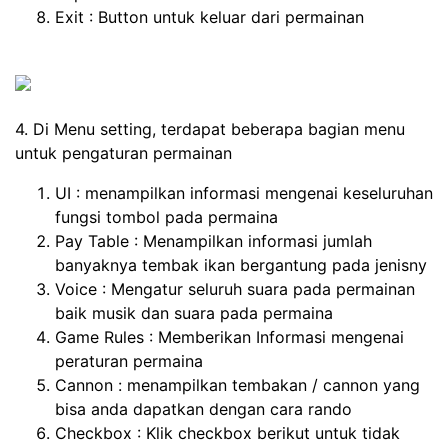
Exit : Button untuk keluar dari permainan
4. Di Menu setting, terdapat beberapa bagian menu
untuk pengaturan permainan
UI : menampilkan informasi mengenai keseluruhan
fungsi tombol pada permaina
Pay Table : Menampilkan informasi jumlah
banyaknya tembak ikan bergantung pada jenisny
Voice : Mengatur seluruh suara pada permainan
baik musik dan suara pada permaina
Game Rules : Memberikan Informasi mengenai
peraturan permaina
Cannon : menampilkan tembakan / cannon yang
bisa anda dapatkan dengan cara rando
Checkbox : Klik checkbox berikut untuk tidak